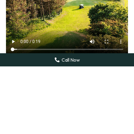
Call Now
HOLE 6/15
Par 4
339 Yards